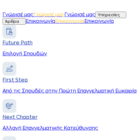
Γ
ν
ώ
ρ
ι
σ
έ
μ
α
ς
Γ
ν
ώ
ρ
ι
σ
έ
μ
α
ς
Γνώρισέ μας
Υπηρεσίες
Ε
π
ι
κ
ο
ι
ν
ω
ν
ί
α
Ε
π
ι
κ
ο
ι
ν
ω
ν
ί
α
Επικοινωνία
Άρθρα
Future Path
Επιλογή Σπουδών
First Step
Από τις Σπουδές στην Πρώτη Επαγγελματική Ευκαιρία
Next Chapter
Αλλαγή Επαγγελματικής Κατεύθυνσης