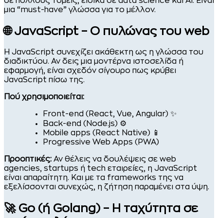
σε πολλούς τομείς, ειδικά σε data science και AI. Είναι
μια “must-have” γλώσσα για το μέλλον.
🌐 JavaScript – Ο πυλώνας του web
Η JavaScript συνεχίζει ακάθεκτη ως η γλώσσα του
διαδικτύου. Αν δεις μια μοντέρνα ιστοσελίδα ή
εφαρμογή, είναι σχεδόν σίγουρο πως κρύβει
JavaScript πίσω της.
Πού χρησιμοποιείται:
Front-end (React, Vue, Angular) ✨
Back-end (Node.js) ⚙️
Mobile apps (React Native) 📱
Progressive Web Apps (PWA)
Προοπτικές:
Αν θέλεις να δουλέψεις σε web
agencies, startups ή tech εταιρείες, η JavaScript
είναι απαραίτητη. Και με τα frameworks της να
εξελίσσονται συνεχώς, η ζήτηση παραμένει στα ύψη.
🚀 Go (ή Golang) – Η ταχύτητα σε