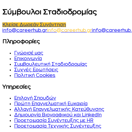
Σύμβουλοι Σταδιοδρομίας
Κλείσε Δωρεάν Συνάντηση
i
n
f
o
@
c
a
r
e
e
r
h
u
b
.
g
r
i
n
f
o
@
c
a
r
e
e
r
h
u
b
.
g
r
info@careerhub.
Πληροφορίες
Γνώρισέ μας
Επικοινωνία
Συμβουλευτική Σταδιοδρομίας
Συχνές Ερωτήσεις
Πολιτική Cookies
Υπηρεσίες
Επιλογή Σπουδών
Πρώτη Επαγγελματική Ευκαιρία
Αλλαγή Επαγγελματικής Κατεύθυνσης
Δημιουργία Βιογραφικού και LinkedIn
Προετοιμασία Συνέντευξης με HR
Προετοιμασία Τεχνικής Συνέντευξης