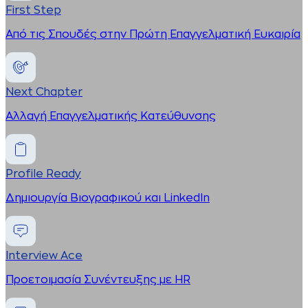
First Step
Από τις Σπουδές στην Πρώτη Επαγγελματική Ευκαιρία
Next Chapter
Αλλαγή Επαγγελματικής Κατεύθυνσης
Profile Ready
Δημιουργία Βιογραφικού και LinkedIn
Interview Ace
Προετοιμασία Συνέντευξης με HR