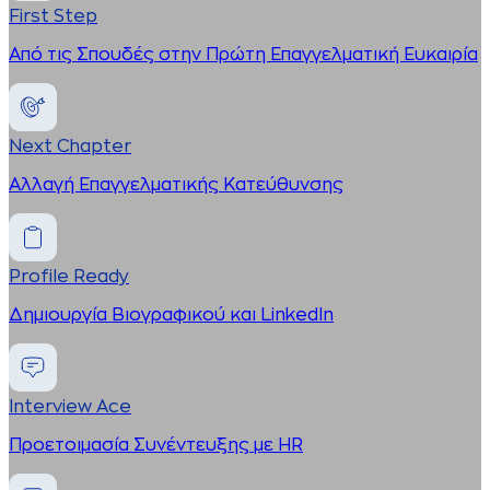
First Step
Από τις Σπουδές στην Πρώτη Επαγγελματική Ευκαιρία
Next Chapter
Αλλαγή Επαγγελματικής Κατεύθυνσης
Profile Ready
Δημιουργία Βιογραφικού και LinkedIn
Interview Ace
Προετοιμασία Συνέντευξης με HR