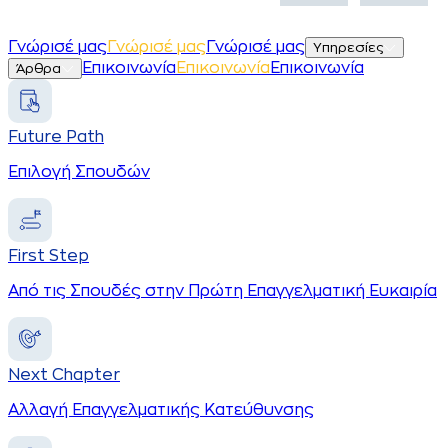
Γ
ν
ώ
ρ
ι
σ
έ
μ
α
ς
Γ
ν
ώ
ρ
ι
σ
έ
μ
α
ς
Γνώρισέ μας
Υπηρεσίες
Ε
π
ι
κ
ο
ι
ν
ω
ν
ί
α
Ε
π
ι
κ
ο
ι
ν
ω
ν
ί
α
Επικοινωνία
Άρθρα
Future Path
Επιλογή Σπουδών
First Step
Από τις Σπουδές στην Πρώτη Επαγγελματική Ευκαιρία
Next Chapter
Αλλαγή Επαγγελματικής Κατεύθυνσης