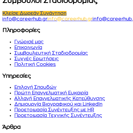
Σύμβουλοι Σταδιοδρομίας
Κλείσε Δωρεάν Συνάντηση
i
n
f
o
@
c
a
r
e
e
r
h
u
b
.
g
r
i
n
f
o
@
c
a
r
e
e
r
h
u
b
.
g
r
info@careerhub.
Πληροφορίες
Γνώρισέ μας
Επικοινωνία
Συμβουλευτική Σταδιοδρομίας
Συχνές Ερωτήσεις
Πολιτική Cookies
Υπηρεσίες
Επιλογή Σπουδών
Πρώτη Επαγγελματική Ευκαιρία
Αλλαγή Επαγγελματικής Κατεύθυνσης
Δημιουργία Βιογραφικού και LinkedIn
Προετοιμασία Συνέντευξης με HR
Προετοιμασία Τεχνικής Συνέντευξης
Άρθρα