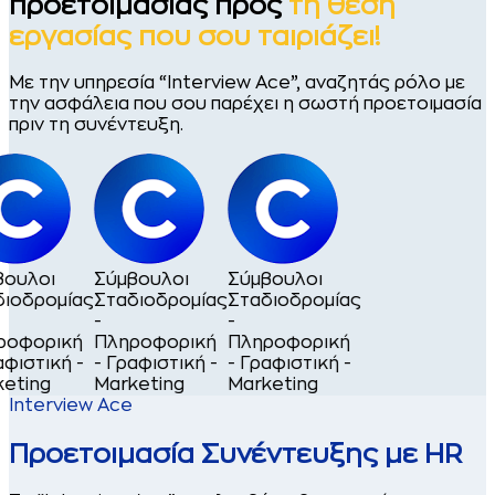
προετοιμασίας προς
τη θέση
εργασίας που σου ταιριάζει!
Με την υπηρεσία “Interview Ace”, αναζητάς ρόλο με
την ασφάλεια που σου παρέχει η σωστή προετοιμασία
πριν τη συνέντευξη.
βουλοι
Σύμβουλοι
Σύμβουλοι
διοδρομίας
Σταδιοδρομίας
Σταδιοδρομίας
-
-
ροφορική
Πληροφορική
Πληροφορική
αφιστική -
- Γραφιστική -
- Γραφιστική -
keting
Marketing
Marketing
Interview Ace
Προετοιμασία Συνέντευξης με HR