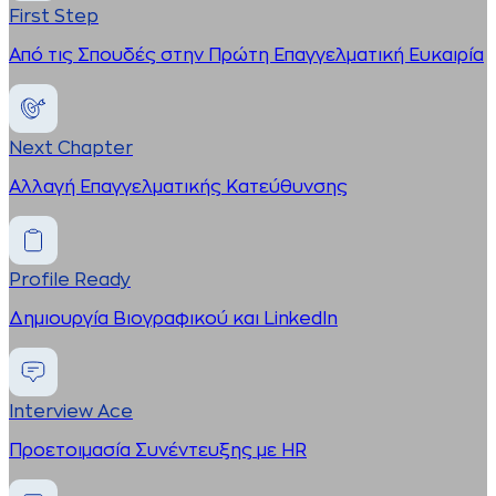
First Step
Από τις Σπουδές στην Πρώτη Επαγγελματική Ευκαιρία
Next Chapter
Αλλαγή Επαγγελματικής Κατεύθυνσης
Profile Ready
Δημιουργία Βιογραφικού και LinkedIn
Interview Ace
Προετοιμασία Συνέντευξης με HR