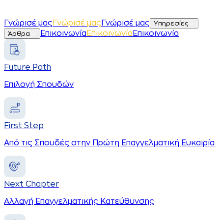
Γ
ν
ώ
ρ
ι
σ
έ
μ
α
ς
Γ
ν
ώ
ρ
ι
σ
έ
μ
α
ς
Γνώρισέ μας
Υπηρεσίες
Ε
π
ι
κ
ο
ι
ν
ω
ν
ί
α
Ε
π
ι
κ
ο
ι
ν
ω
ν
ί
α
Επικοινωνία
Άρθρα
Future Path
Επιλογή Σπουδών
First Step
Από τις Σπουδές στην Πρώτη Επαγγελματική Ευκαιρία
Next Chapter
Αλλαγή Επαγγελματικής Κατεύθυνσης