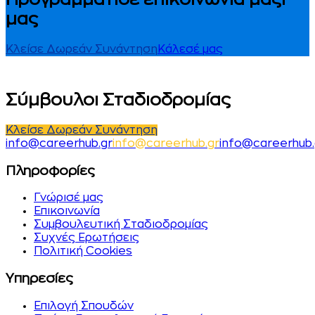
μας
Κλείσε Δωρεάν Συνάντηση
Κάλεσέ μας
Σύμβουλοι Σταδιοδρομίας
Κλείσε Δωρεάν Συνάντηση
i
n
f
o
@
c
a
r
e
e
r
h
u
b
.
g
r
i
n
f
o
@
c
a
r
e
e
r
h
u
b
.
g
r
info@careerhub.
Πληροφορίες
Γνώρισέ μας
Επικοινωνία
Συμβουλευτική Σταδιοδρομίας
Συχνές Ερωτήσεις
Πολιτική Cookies
Υπηρεσίες
Επιλογή Σπουδών