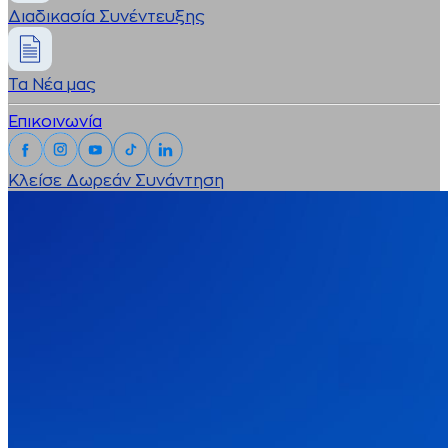
Διαδικασία Συνέντευξης
Τα Νέα μας
Επικοινωνία
Κλείσε Δωρεάν Συνάντηση