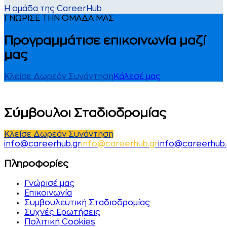
Η ομάδα της CareerHub
ΓΝΩΡΙΣΕ ΤΗΝ ΟΜΑΔΑ ΜΑΣ
Προγραμμάτισε επικοινωνία μαζί
μας
Κλείσε Δωρεάν Συνάντηση
Κάλεσέ μας
Σύμβουλοι Σταδιοδρομίας
Κλείσε Δωρεάν Συνάντηση
i
n
f
o
@
c
a
r
e
e
r
h
u
b
.
g
r
i
n
f
o
@
c
a
r
e
e
r
h
u
b
.
g
r
info@careerhub.
Πληροφορίες
Γνώρισέ μας
Επικοινωνία
Συμβουλευτική Σταδιοδρομίας
Συχνές Ερωτήσεις
Πολιτική Cookies