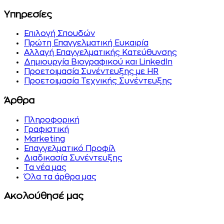
Υπηρεσίες
Επιλογή Σπουδών
Πρώτη Επαγγελματική Ευκαιρία
Αλλαγή Επαγγελματικής Κατεύθυνσης
Δημιουργία Βιογραφικού και LinkedIn
Προετοιμασία Συνέντευξης με HR
Προετοιμασία Τεχνικής Συνέντευξης
Άρθρα
Πληροφορική
Γραφιστική
Marketing
Επαγγελματικό Προφίλ
Διαδικασία Συνέντευξης
Τα νέα μας
Όλα τα άρθρα μας
Ακολούθησέ μας