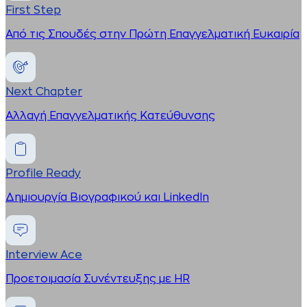
First Step
Από τις Σπουδές στην Πρώτη Επαγγελματική Ευκαιρία
Next Chapter
Αλλαγή Επαγγελματικής Κατεύθυνσης
Profile Ready
Δημιουργία Βιογραφικού και LinkedIn
Interview Ace
Προετοιμασία Συνέντευξης με HR