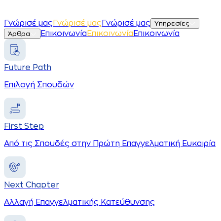
Γ
ν
ώ
ρ
ι
σ
έ
μ
α
ς
Γ
ν
ώ
ρ
ι
σ
έ
μ
α
ς
Γνώρισέ μας
Υπηρεσίες
Ε
π
ι
κ
ο
ι
ν
ω
ν
ί
α
Ε
π
ι
κ
ο
ι
ν
ω
ν
ί
α
Επικοινωνία
Άρθρα
Future Path
Επιλογή Σπουδών
First Step
Από τις Σπουδές στην Πρώτη Επαγγελματική Ευκαιρία
Next Chapter
Αλλαγή Επαγγελματικής Κατεύθυνσης