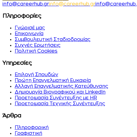
i
n
f
o
@
c
a
r
e
e
r
h
u
b
.
g
r
i
n
f
o
@
c
a
r
e
e
r
h
u
b
.
g
r
info@careerhub.
Πληροφορίες
Γνώρισέ μας
Επικοινωνία
Συμβουλευτική Σταδιοδρομίας
Συχνές Ερωτήσεις
Πολιτική Cookies
Υπηρεσίες
Επιλογή Σπουδών
Πρώτη Επαγγελματική Ευκαιρία
Αλλαγή Επαγγελματικής Κατεύθυνσης
Δημιουργία Βιογραφικού και LinkedIn
Προετοιμασία Συνέντευξης με HR
Προετοιμασία Τεχνικής Συνέντευξης
Άρθρα
Πληροφορική
Γραφιστική