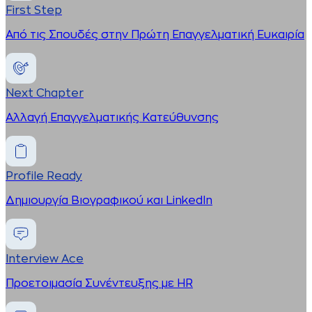
First Step
Από τις Σπουδές στην Πρώτη Επαγγελματική Ευκαιρία
Next Chapter
Αλλαγή Επαγγελματικής Κατεύθυνσης
Profile Ready
Δημιουργία Βιογραφικού και LinkedIn
Interview Ace
Προετοιμασία Συνέντευξης με HR