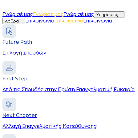
Γ
ν
ώ
ρ
ι
σ
έ
μ
α
ς
Γ
ν
ώ
ρ
ι
σ
έ
μ
α
ς
Γνώρισέ μας
Υπηρεσίες
Ε
π
ι
κ
ο
ι
ν
ω
ν
ί
α
Ε
π
ι
κ
ο
ι
ν
ω
ν
ί
α
Επικοινωνία
Άρθρα
Future Path
Επιλογή Σπουδών
First Step
Από τις Σπουδές στην Πρώτη Επαγγελματική Ευκαιρία
Next Chapter
Αλλαγή Επαγγελματικής Κατεύθυνσης